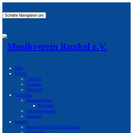
Schalte Navigation um
Start
Verein
Chronik
Termine
Vorstand
Orchester
Blasorchester
Register
Jugendorchester
Dirigent
Jugend
Musikalische Früherziehung
Blockflöte