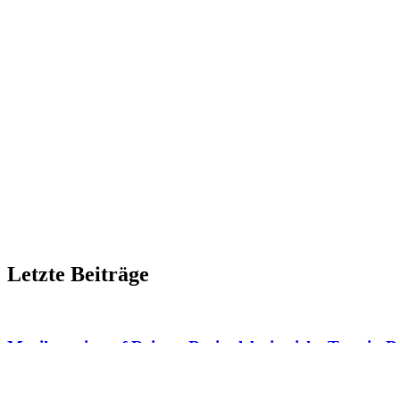
Letzte Beiträge
Musikverein auf Reisen: Drei erlebnisreiche Tage in
Am vergangenen Wochenende machte sich der Musikverein auf den We
vollbesetzten Kleinbussen zu ihrem Ausflug. Nach der Ankunft und de