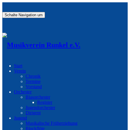
Schalte Navigation um
Start
Verein
Chronik
Termine
Vorstand
Orchester
Blasorchester
Register
Jugendorchester
Dirigent
Jugend
Musikalische Früherziehung
Blockflöte